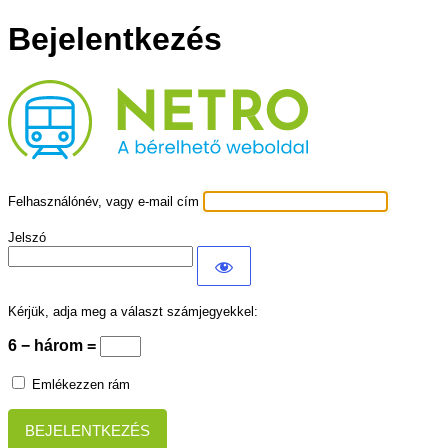
Bejelentkezés
DNS Terasz Fedés
Felhasználónév, vagy e-mail cím
Jelszó
Kérjük, adja meg a választ számjegyekkel:
6 − három =
Emlékezzen rám